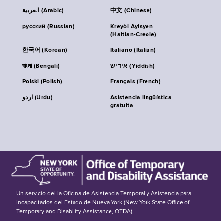
العربية (Arabic)
中文 (Chinese)
русский (Russian)
Kreyòl Ayisyen
(Haitian-Creole)
한국어 (Korean)
Italiano (Italian)
বাংলা (Bengali)
אידיש (Yiddish)
Polski (Polish)
Français (French)
اردو (Urdu)
Asistencia lingüística
gratuita
Un servicio del la Oficina de Asistencia Temporal y Asistencia para
Incapacitados del Estado de Nueva York (New York State Office of
Temporary and Disability Assistance, OTDA).