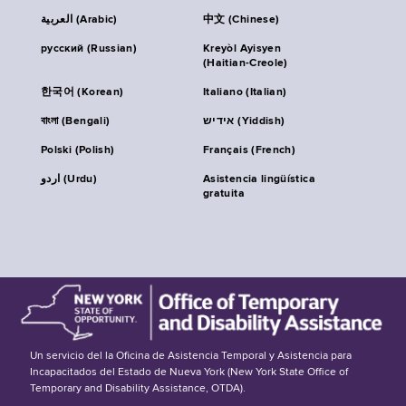
العربية (Arabic)
中文 (Chinese)
русский (Russian)
Kreyòl Ayisyen
(Haitian-Creole)
한국어 (Korean)
Italiano (Italian)
বাংলা (Bengali)
אידיש (Yiddish)
Polski (Polish)
Français (French)
اردو (Urdu)
Asistencia lingüística
gratuita
Un servicio del la Oficina de Asistencia Temporal y Asistencia para
Incapacitados del Estado de Nueva York (New York State Office of
Temporary and Disability Assistance, OTDA).