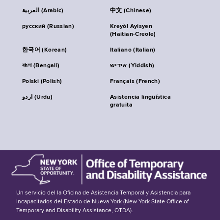
العربية (Arabic)
中文 (Chinese)
русский (Russian)
Kreyòl Ayisyen
(Haitian-Creole)
한국어 (Korean)
Italiano (Italian)
বাংলা (Bengali)
אידיש (Yiddish)
Polski (Polish)
Français (French)
اردو (Urdu)
Asistencia lingüística
gratuita
Un servicio del la Oficina de Asistencia Temporal y Asistencia para
Incapacitados del Estado de Nueva York (New York State Office of
Temporary and Disability Assistance, OTDA).