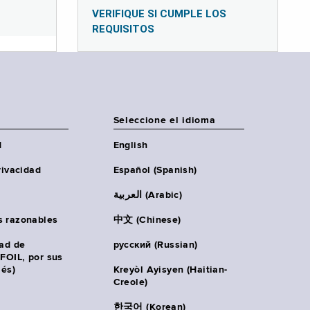
VERIFIQUE SI CUMPLE LOS
REQUISITOS
Seleccione el idioma
d
English
rivacidad
Español (Spanish)
العربية (Arabic)
s razonables
中文 (Chinese)
tad de
русский (Russian)
(FOIL, por sus
lés)
Kreyòl Ayisyen (Haitian-
Creole)
한국어 (Korean)