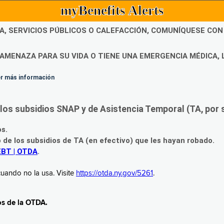
myBenefits Alerts
DA, SERVICIOS PÚBLICOS O CALEFACCIÓN, COMUNÍQUESE CO
AMENAZA PARA SU VIDA O TIENE UNA EMERGENCIA MÉDICA, 
ner más información
os subsidios SNAP y de Asistencia Temporal (TA, por su
os.
o de los subsidios de TA (en efectivo) que les hayan robado.
EBT | OTDA
.
uando no la usa. Visite
https://otda.ny.gov/5261
.
os de la OTDA.