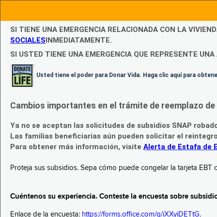
SI TIENE UNA EMERGENCIA RELACIONADA CON LA VIVIEN
SOCIALES
INMEDIATAMENTE.
SI USTED TIENE UNA EMERGENCIA QUE REPRESENTE UNA 
Usted tiene el poder para Donar Vida. Haga clic aquí para obte
Cambios importantes en el trámite de reemplazo de l
Ya no se aceptan las solicitudes de subsidios SNAP robad
Las familias beneficiarias aún pueden solicitar el reintegr
Para obtener más información, visite
Alerta de Estafa de 
Proteja sus subsidios. Sepa cómo puede congelar la tarjeta EBT c
Cuéntenos su experiencia. Conteste la encuesta sobre subsidi
Enlace de la encuesta:
https://forms.office.com/g/iXXyiDETtG
.