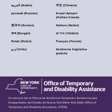
العربية (Arabic)
中文 (Chinese)
русский (Russian)
Kreyòl Ayisyen
(Haitian-Creole)
한국어 (Korean)
Italiano (Italian)
বাংলা (Bengali)
אידיש (Yiddish)
Polski (Polish)
Français (French)
اردو (Urdu)
Asistencia lingüística
gratuita
Un servicio del la Oficina de Asistencia Temporal y Asistencia para
Incapacitados del Estado de Nueva York (New York State Office of
Temporary and Disability Assistance, OTDA).