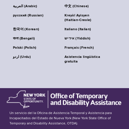
العربية (Arabic)
中文 (Chinese)
русский (Russian)
Kreyòl Ayisyen
(Haitian-Creole)
한국어 (Korean)
Italiano (Italian)
বাংলা (Bengali)
אידיש (Yiddish)
Polski (Polish)
Français (French)
اردو (Urdu)
Asistencia lingüística
gratuita
Un servicio del la Oficina de Asistencia Temporal y Asistencia para
Incapacitados del Estado de Nueva York (New York State Office of
Temporary and Disability Assistance, OTDA).