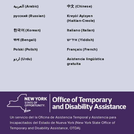
العربية (Arabic)
中文 (Chinese)
русский (Russian)
Kreyòl Ayisyen
(Haitian-Creole)
한국어 (Korean)
Italiano (Italian)
বাংলা (Bengali)
אידיש (Yiddish)
Polski (Polish)
Français (French)
اردو (Urdu)
Asistencia lingüística
gratuita
Un servicio del la Oficina de Asistencia Temporal y Asistencia para
Incapacitados del Estado de Nueva York (New York State Office of
Temporary and Disability Assistance, OTDA).