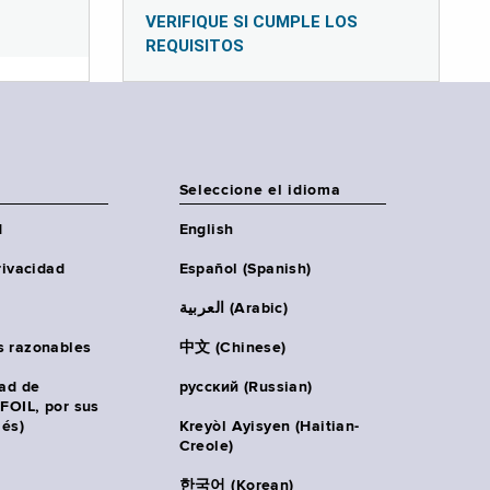
VERIFIQUE SI CUMPLE LOS
REQUISITOS
Seleccione el idioma
d
English
rivacidad
Español (Spanish)
العربية (Arabic)
s razonables
中文 (Chinese)
tad de
русский (Russian)
(FOIL, por sus
lés)
Kreyòl Ayisyen (Haitian-
Creole)
한국어 (Korean)