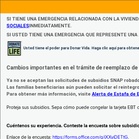
SI TIENE UNA EMERGENCIA RELACIONADA CON LA VIVIEN
SOCIALES
INMEDIATAMENTE.
SI USTED TIENE UNA EMERGENCIA QUE REPRESENTE UNA 
Usted tiene el poder para Donar Vida. Haga clic aquí para obte
Cambios importantes en el trámite de reemplazo de l
Ya no se aceptan las solicitudes de subsidios SNAP robad
Las familias beneficiarias aún pueden solicitar el reintegr
Para obtener más información, visite
Alerta de Estafa de 
Proteja sus subsidios. Sepa cómo puede congelar la tarjeta EBT c
Cuéntenos su experiencia. Conteste la encuesta sobre subsidi
Enlace de la encuesta:
https://forms.office.com/g/iXXyiDETtG
.