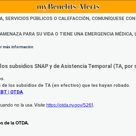
myBenefits Alerts
DA, SERVICIOS PÚBLICOS O CALEFACCIÓN, COMUNÍQUESE CO
AMENAZA PARA SU VIDA O TIENE UNA EMERGENCIA MÉDICA, 
ner más información
os subsidios SNAP y de Asistencia Temporal (TA, por su
os.
o de los subsidios de TA (en efectivo) que les hayan robado.
EBT | OTDA
.
uando no la usa. Visite
https://otda.ny.gov/5261
.
os de la OTDA.