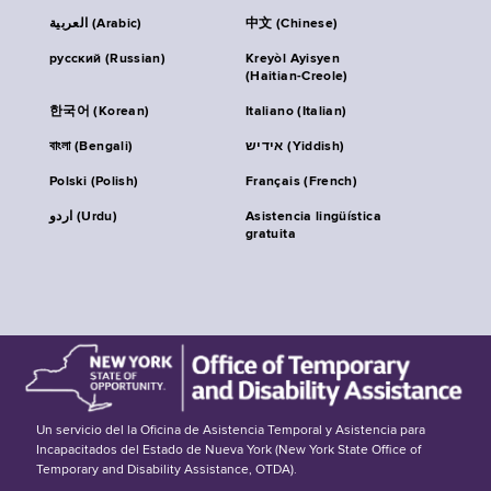
العربية (Arabic)
中文 (Chinese)
русский (Russian)
Kreyòl Ayisyen
(Haitian-Creole)
한국어 (Korean)
Italiano (Italian)
বাংলা (Bengali)
אידיש (Yiddish)
Polski (Polish)
Français (French)
اردو (Urdu)
Asistencia lingüística
gratuita
Un servicio del la Oficina de Asistencia Temporal y Asistencia para
Incapacitados del Estado de Nueva York (New York State Office of
Temporary and Disability Assistance, OTDA).