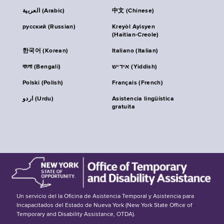
العربية (Arabic)
中文 (Chinese)
русский (Russian)
Kreyòl Ayisyen
(Haitian-Creole)
한국어 (Korean)
Italiano (Italian)
বাংলা (Bengali)
אידיש (Yiddish)
Polski (Polish)
Français (French)
اردو (Urdu)
Asistencia lingüística
gratuita
Un servicio del la Oficina de Asistencia Temporal y Asistencia para
Incapacitados del Estado de Nueva York (New York State Office of
Temporary and Disability Assistance, OTDA).