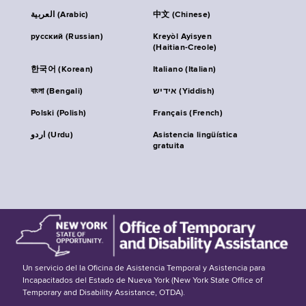
العربية (Arabic)
中文 (Chinese)
русский (Russian)
Kreyòl Ayisyen
(Haitian-Creole)
한국어 (Korean)
Italiano (Italian)
বাংলা (Bengali)
אידיש (Yiddish)
Polski (Polish)
Français (French)
اردو (Urdu)
Asistencia lingüística
gratuita
Un servicio del la Oficina de Asistencia Temporal y Asistencia para
Incapacitados del Estado de Nueva York (New York State Office of
Temporary and Disability Assistance, OTDA).