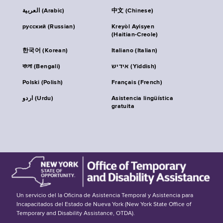
العربية (Arabic)
中文 (Chinese)
русский (Russian)
Kreyòl Ayisyen
(Haitian-Creole)
한국어 (Korean)
Italiano (Italian)
বাংলা (Bengali)
אידיש (Yiddish)
Polski (Polish)
Français (French)
اردو (Urdu)
Asistencia lingüística
gratuita
Un servicio del la Oficina de Asistencia Temporal y Asistencia para
Incapacitados del Estado de Nueva York (New York State Office of
Temporary and Disability Assistance, OTDA).