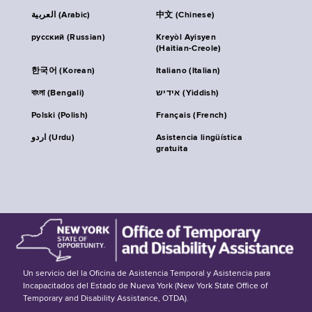
العربية (Arabic)
中文 (Chinese)
русский (Russian)
Kreyòl Ayisyen
(Haitian-Creole)
한국어 (Korean)
Italiano (Italian)
বাংলা (Bengali)
אידיש (Yiddish)
Polski (Polish)
Français (French)
اردو (Urdu)
Asistencia lingüística
gratuita
Un servicio del la Oficina de Asistencia Temporal y Asistencia para
Incapacitados del Estado de Nueva York (New York State Office of
Temporary and Disability Assistance, OTDA).