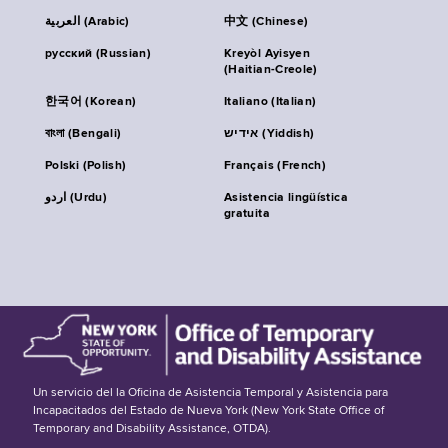
العربية (Arabic)
中文 (Chinese)
русский (Russian)
Kreyòl Ayisyen
(Haitian-Creole)
한국어 (Korean)
Italiano (Italian)
বাংলা (Bengali)
אידיש (Yiddish)
Polski (Polish)
Français (French)
اردو (Urdu)
Asistencia lingüística
gratuita
Un servicio del la Oficina de Asistencia Temporal y Asistencia para
Incapacitados del Estado de Nueva York (New York State Office of
Temporary and Disability Assistance, OTDA).