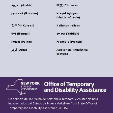
العربية (Arabic)
中文 (Chinese)
русский (Russian)
Kreyòl Ayisyen
(Haitian-Creole)
한국어 (Korean)
Italiano (Italian)
বাংলা (Bengali)
אידיש (Yiddish)
Polski (Polish)
Français (French)
اردو (Urdu)
Asistencia lingüística
gratuita
Un servicio del la Oficina de Asistencia Temporal y Asistencia para
Incapacitados del Estado de Nueva York (New York State Office of
Temporary and Disability Assistance, OTDA).