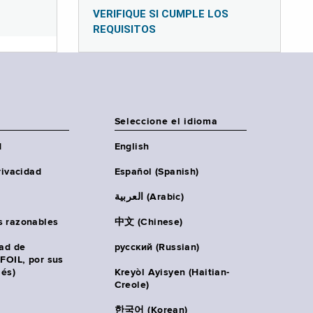
VERIFIQUE SI CUMPLE LOS
REQUISITOS
Seleccione el idioma
d
English
rivacidad
Español (Spanish)
العربية (Arabic)
s razonables
中文 (Chinese)
tad de
русский (Russian)
(FOIL, por sus
lés)
Kreyòl Ayisyen (Haitian-
Creole)
한국어 (Korean)