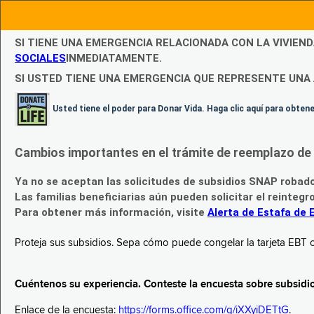
SI TIENE UNA EMERGENCIA RELACIONADA CON LA VIVIEN
SOCIALES
INMEDIATAMENTE.
SI USTED TIENE UNA EMERGENCIA QUE REPRESENTE UNA 
Usted tiene el poder para Donar Vida. Haga clic aquí para obte
Cambios importantes en el trámite de reemplazo de l
Ya no se aceptan las solicitudes de subsidios SNAP robad
Las familias beneficiarias aún pueden solicitar el reintegr
Para obtener más información, visite
Alerta de Estafa de 
Proteja sus subsidios. Sepa cómo puede congelar la tarjeta EBT c
Cuéntenos su experiencia. Conteste la encuesta sobre subsidi
Enlace de la encuesta:
https://forms.office.com/g/iXXyiDETtG
.