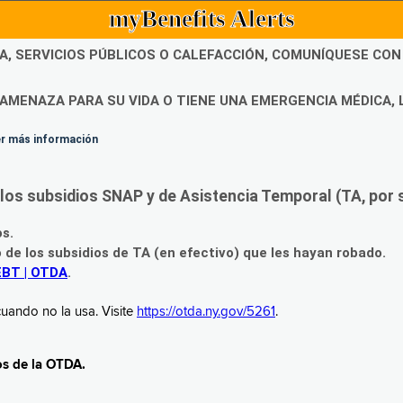
myBenefits Alerts
DA, SERVICIOS PÚBLICOS O CALEFACCIÓN, COMUNÍQUESE CO
AMENAZA PARA SU VIDA O TIENE UNA EMERGENCIA MÉDICA, 
ner más información
os subsidios SNAP y de Asistencia Temporal (TA, por su
os.
o de los subsidios de TA (en efectivo) que les hayan robado.
EBT | OTDA
.
uando no la usa. Visite
https://otda.ny.gov/5261
.
os de la OTDA.