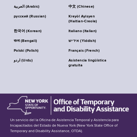
العربية (Arabic)
中文 (Chinese)
русский (Russian)
Kreyòl Ayisyen
(Haitian-Creole)
한국어 (Korean)
Italiano (Italian)
বাংলা (Bengali)
אידיש (Yiddish)
Polski (Polish)
Français (French)
اردو (Urdu)
Asistencia lingüística
gratuita
Un servicio del la Oficina de Asistencia Temporal y Asistencia para
Incapacitados del Estado de Nueva York (New York State Office of
Temporary and Disability Assistance, OTDA).