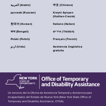
العربية (Arabic)
中文 (Chinese)
русский (Russian)
Kreyòl Ayisyen
(Haitian-Creole)
한국어 (Korean)
Italiano (Italian)
বাংলা (Bengali)
אידיש (Yiddish)
Polski (Polish)
Français (French)
اردو (Urdu)
Asistencia lingüística
gratuita
Un servicio del la Oficina de Asistencia Temporal y Asistencia para
Incapacitados del Estado de Nueva York (New York State Office of
Temporary and Disability Assistance, OTDA).