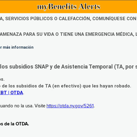
myBenefits Alerts
DA, SERVICIOS PÚBLICOS O CALEFACCIÓN, COMUNÍQUESE CO
AMENAZA PARA SU VIDA O TIENE UNA EMERGENCIA MÉDICA, 
ner más información
os subsidios SNAP y de Asistencia Temporal (TA, por su
os.
o de los subsidios de TA (en efectivo) que les hayan robado.
EBT | OTDA
.
uando no la usa. Visite
https://otda.ny.gov/5261
.
os de la OTDA.