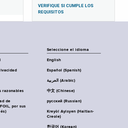
VERIFIQUE SI CUMPLE LOS
REQUISITOS
Seleccione el idioma
d
English
rivacidad
Español (Spanish)
العربية (Arabic)
s razonables
中文 (Chinese)
tad de
русский (Russian)
(FOIL, por sus
lés)
Kreyòl Ayisyen (Haitian-
Creole)
한국어 (Korean)