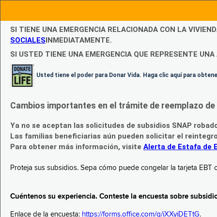
SI TIENE UNA EMERGENCIA RELACIONADA CON LA VIVIEN
SOCIALES
INMEDIATAMENTE.
SI USTED TIENE UNA EMERGENCIA QUE REPRESENTE UNA 
Usted tiene el poder para Donar Vida. Haga clic aquí para obte
Cambios importantes en el trámite de reemplazo de l
Ya no se aceptan las solicitudes de subsidios SNAP robad
Las familias beneficiarias aún pueden solicitar el reintegr
Para obtener más información, visite
Alerta de Estafa de 
Proteja sus subsidios. Sepa cómo puede congelar la tarjeta EBT c
Cuéntenos su experiencia. Conteste la encuesta sobre subsidi
Enlace de la encuesta:
https://forms.office.com/g/iXXyiDETtG
.