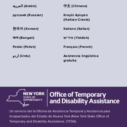
العربية (Arabic)
中文 (Chinese)
русский (Russian)
Kreyòl Ayisyen
(Haitian-Creole)
한국어 (Korean)
Italiano (Italian)
বাংলা (Bengali)
אידיש (Yiddish)
Polski (Polish)
Français (French)
اردو (Urdu)
Asistencia lingüística
gratuita
Un servicio del la Oficina de Asistencia Temporal y Asistencia para
Incapacitados del Estado de Nueva York (New York State Office of
Temporary and Disability Assistance, OTDA).