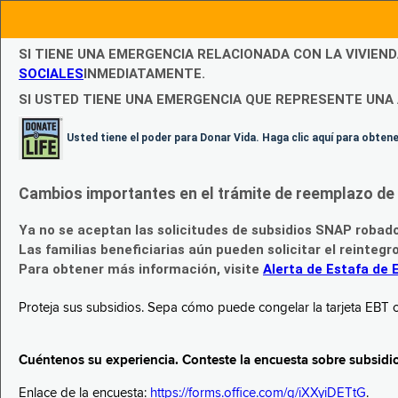
SI TIENE UNA EMERGENCIA RELACIONADA CON LA VIVIEN
SOCIALES
INMEDIATAMENTE.
SI USTED TIENE UNA EMERGENCIA QUE REPRESENTE UNA 
Usted tiene el poder para Donar Vida. Haga clic aquí para obte
Cambios importantes en el trámite de reemplazo de l
Ya no se aceptan las solicitudes de subsidios SNAP robad
Las familias beneficiarias aún pueden solicitar el reintegr
Para obtener más información, visite
Alerta de Estafa de 
Proteja sus subsidios. Sepa cómo puede congelar la tarjeta EBT c
Cuéntenos su experiencia. Conteste la encuesta sobre subsidi
Enlace de la encuesta:
https://forms.office.com/g/iXXyiDETtG
.