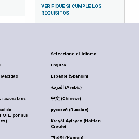
VERIFIQUE SI CUMPLE LOS
REQUISITOS
Seleccione el idioma
d
English
rivacidad
Español (Spanish)
العربية (Arabic)
s razonables
中文 (Chinese)
tad de
русский (Russian)
(FOIL, por sus
lés)
Kreyòl Ayisyen (Haitian-
Creole)
한국어 (Korean)