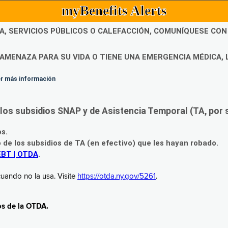
myBenefits Alerts
DA, SERVICIOS PÚBLICOS O CALEFACCIÓN, COMUNÍQUESE CO
AMENAZA PARA SU VIDA O TIENE UNA EMERGENCIA MÉDICA, 
ner más información
os subsidios SNAP y de Asistencia Temporal (TA, por su
os.
o de los subsidios de TA (en efectivo) que les hayan robado.
EBT | OTDA
.
uando no la usa. Visite
https://otda.ny.gov/5261
.
os de la OTDA.