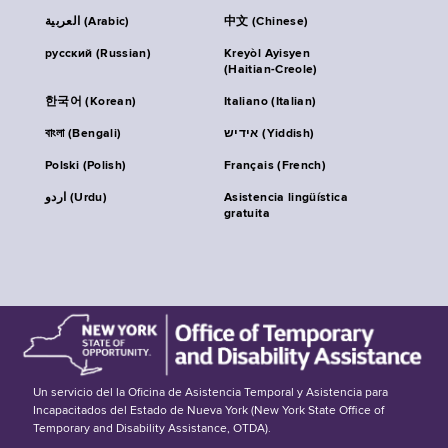
العربية (Arabic)
中文 (Chinese)
русский (Russian)
Kreyòl Ayisyen
(Haitian-Creole)
한국어 (Korean)
Italiano (Italian)
বাংলা (Bengali)
אידיש (Yiddish)
Polski (Polish)
Français (French)
اردو (Urdu)
Asistencia lingüística
gratuita
Un servicio del la Oficina de Asistencia Temporal y Asistencia para
Incapacitados del Estado de Nueva York (New York State Office of
Temporary and Disability Assistance, OTDA).