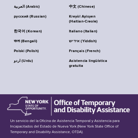
العربية (Arabic)
中文 (Chinese)
русский (Russian)
Kreyòl Ayisyen
(Haitian-Creole)
한국어 (Korean)
Italiano (Italian)
বাংলা (Bengali)
אידיש (Yiddish)
Polski (Polish)
Français (French)
اردو (Urdu)
Asistencia lingüística
gratuita
Un servicio del la Oficina de Asistencia Temporal y Asistencia para
Incapacitados del Estado de Nueva York (New York State Office of
Temporary and Disability Assistance, OTDA).