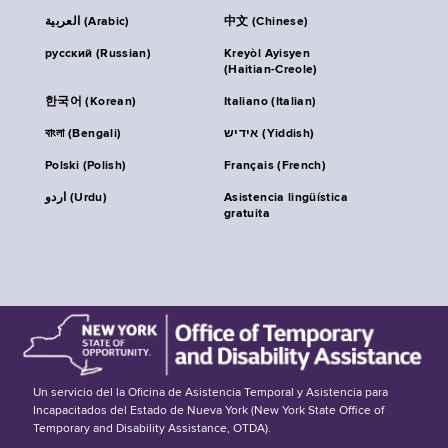
العربية (Arabic)
中文 (Chinese)
русский (Russian)
Kreyòl Ayisyen
(Haitian-Creole)
한국어 (Korean)
Italiano (Italian)
বাংলা (Bengali)
אידיש (Yiddish)
Polski (Polish)
Français (French)
اردو (Urdu)
Asistencia lingüística
gratuita
Un servicio del la Oficina de Asistencia Temporal y Asistencia para
Incapacitados del Estado de Nueva York (New York State Office of
Temporary and Disability Assistance, OTDA).