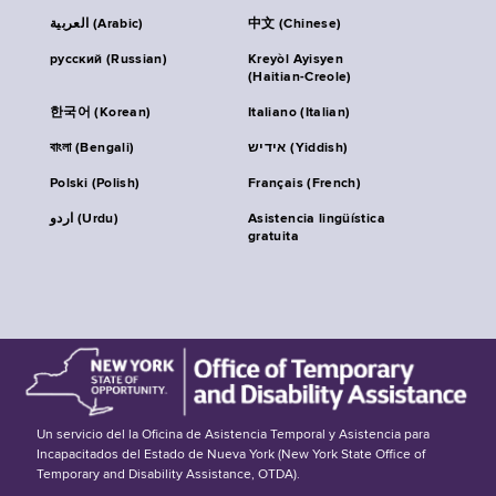
العربية (Arabic)
中文 (Chinese)
русский (Russian)
Kreyòl Ayisyen
(Haitian-Creole)
한국어 (Korean)
Italiano (Italian)
বাংলা (Bengali)
אידיש (Yiddish)
Polski (Polish)
Français (French)
اردو (Urdu)
Asistencia lingüística
gratuita
Un servicio del la Oficina de Asistencia Temporal y Asistencia para
Incapacitados del Estado de Nueva York (New York State Office of
Temporary and Disability Assistance, OTDA).