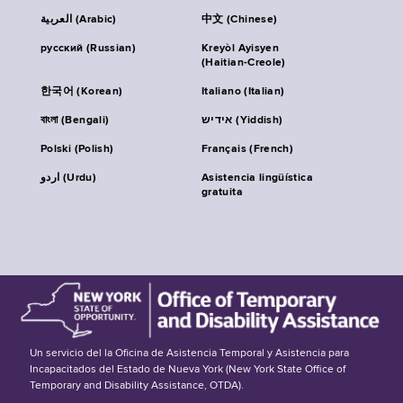
العربية (Arabic)
中文 (Chinese)
русский (Russian)
Kreyòl Ayisyen
(Haitian-Creole)
한국어 (Korean)
Italiano (Italian)
বাংলা (Bengali)
אידיש (Yiddish)
Polski (Polish)
Français (French)
اردو (Urdu)
Asistencia lingüística
gratuita
Un servicio del la Oficina de Asistencia Temporal y Asistencia para
Incapacitados del Estado de Nueva York (New York State Office of
Temporary and Disability Assistance, OTDA).