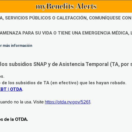
myBenefits Alerts
DA, SERVICIOS PÚBLICOS O CALEFACCIÓN, COMUNÍQUESE CO
AMENAZA PARA SU VIDA O TIENE UNA EMERGENCIA MÉDICA, 
ner más información
os subsidios SNAP y de Asistencia Temporal (TA, por su
os.
o de los subsidios de TA (en efectivo) que les hayan robado.
EBT | OTDA
.
uando no la usa. Visite
https://otda.ny.gov/5261
.
os de la OTDA.