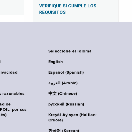
VERIFIQUE SI CUMPLE LOS
REQUISITOS
Seleccione el idioma
d
English
rivacidad
Español (Spanish)
العربية (Arabic)
s razonables
中文 (Chinese)
tad de
русский (Russian)
(FOIL, por sus
lés)
Kreyòl Ayisyen (Haitian-
Creole)
한국어 (Korean)