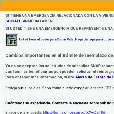
SI TIENE UNA EMERGENCIA RELACIONADA CON LA VIVIEN
SOCIALES
INMEDIATAMENTE.
SI USTED TIENE UNA EMERGENCIA QUE REPRESENTE UNA 
Usted tiene el poder para Donar Vida. Haga clic aquí para obte
Cambios importantes en el trámite de reemplazo de l
Ya no se aceptan las solicitudes de subsidios SNAP robad
Las familias beneficiarias aún pueden solicitar el reintegr
Para obtener más información, visite
Alerta de Estafa de 
Proteja sus subsidios. Sepa cómo puede congelar la tarjeta EBT c
Cuéntenos su experiencia. Conteste la encuesta sobre subsidi
Enlace de la encuesta:
https://forms.office.com/g/iXXyiDETtG
.