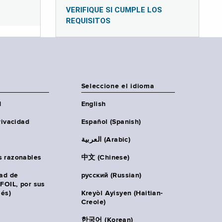
VERIFIQUE SI CUMPLE LOS
REQUISITOS
Seleccione el idioma
d
English
rivacidad
Español (Spanish)
العربية (Arabic)
s razonables
中文 (Chinese)
tad de
русский (Russian)
(FOIL, por sus
lés)
Kreyòl Ayisyen (Haitian-
Creole)
한국어 (Korean)