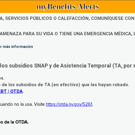
myBenefits Alerts
DA, SERVICIOS PÚBLICOS O CALEFACCIÓN, COMUNÍQUESE CO
AMENAZA PARA SU VIDA O TIENE UNA EMERGENCIA MÉDICA, 
ner más información
os subsidios SNAP y de Asistencia Temporal (TA, por su
os.
o de los subsidios de TA (en efectivo) que les hayan robado.
EBT | OTDA
.
uando no la usa. Visite
https://otda.ny.gov/5261
.
os de la OTDA.