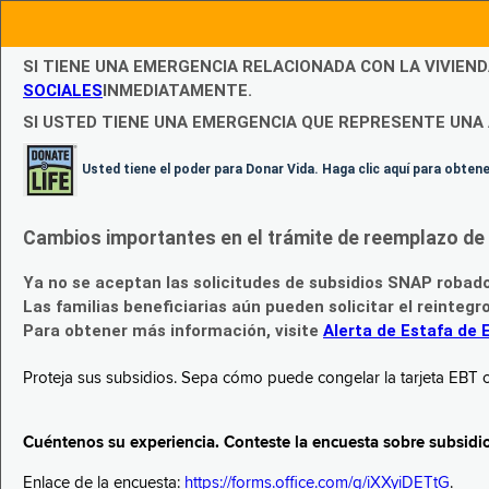
SI TIENE UNA EMERGENCIA RELACIONADA CON LA VIVIEN
SOCIALES
INMEDIATAMENTE.
SI USTED TIENE UNA EMERGENCIA QUE REPRESENTE UNA 
Usted tiene el poder para Donar Vida. Haga clic aquí para obte
Cambios importantes en el trámite de reemplazo de l
Ya no se aceptan las solicitudes de subsidios SNAP robad
Las familias beneficiarias aún pueden solicitar el reintegr
Para obtener más información, visite
Alerta de Estafa de 
Proteja sus subsidios. Sepa cómo puede congelar la tarjeta EBT c
Cuéntenos su experiencia. Conteste la encuesta sobre subsidi
Enlace de la encuesta:
https://forms.office.com/g/iXXyiDETtG
.