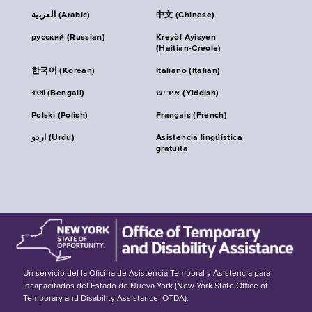
العربية (Arabic)
中文 (Chinese)
русский (Russian)
Kreyòl Ayisyen
(Haitian-Creole)
한국어 (Korean)
Italiano (Italian)
বাংলা (Bengali)
אידיש (Yiddish)
Polski (Polish)
Français (French)
اردو (Urdu)
Asistencia lingüística
gratuita
Un servicio del la Oficina de Asistencia Temporal y Asistencia para
Incapacitados del Estado de Nueva York (New York State Office of
Temporary and Disability Assistance, OTDA).