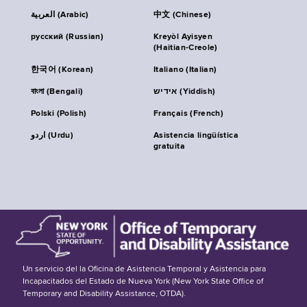
العربية (Arabic)
中文 (Chinese)
русский (Russian)
Kreyòl Ayisyen
(Haitian-Creole)
한국어 (Korean)
Italiano (Italian)
বাংলা (Bengali)
אידיש (Yiddish)
Polski (Polish)
Français (French)
اردو (Urdu)
Asistencia lingüística
gratuita
Un servicio del la Oficina de Asistencia Temporal y Asistencia para
Incapacitados del Estado de Nueva York (New York State Office of
Temporary and Disability Assistance, OTDA).