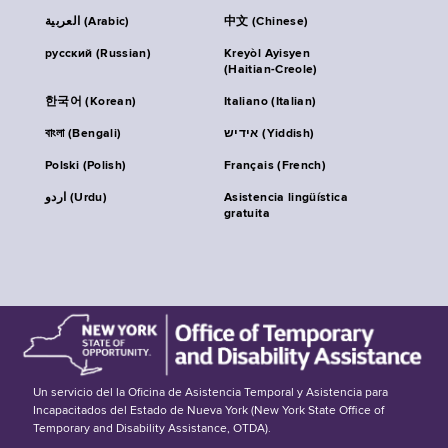
العربية (Arabic)
中文 (Chinese)
русский (Russian)
Kreyòl Ayisyen
(Haitian-Creole)
한국어 (Korean)
Italiano (Italian)
বাংলা (Bengali)
אידיש (Yiddish)
Polski (Polish)
Français (French)
اردو (Urdu)
Asistencia lingüística
gratuita
Un servicio del la Oficina de Asistencia Temporal y Asistencia para
Incapacitados del Estado de Nueva York (New York State Office of
Temporary and Disability Assistance, OTDA).