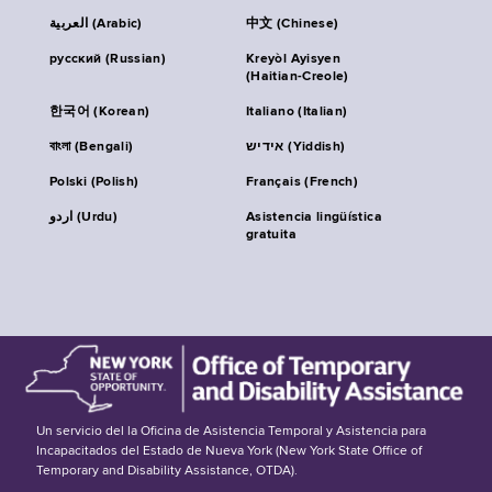
العربية (Arabic)
中文 (Chinese)
русский (Russian)
Kreyòl Ayisyen
(Haitian-Creole)
한국어 (Korean)
Italiano (Italian)
বাংলা (Bengali)
אידיש (Yiddish)
Polski (Polish)
Français (French)
اردو (Urdu)
Asistencia lingüística
gratuita
Un servicio del la Oficina de Asistencia Temporal y Asistencia para
Incapacitados del Estado de Nueva York (New York State Office of
Temporary and Disability Assistance, OTDA).