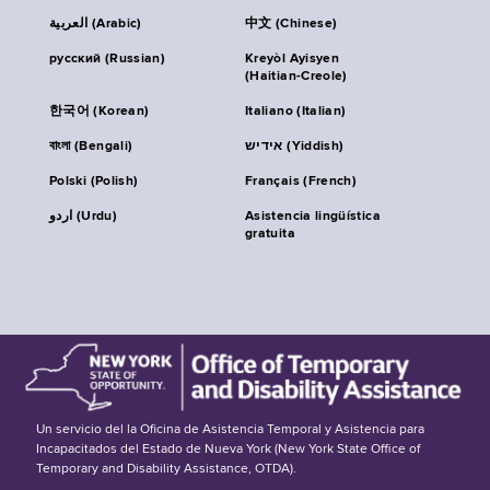
العربية (Arabic)
中文 (Chinese)
русский (Russian)
Kreyòl Ayisyen
(Haitian-Creole)
한국어 (Korean)
Italiano (Italian)
বাংলা (Bengali)
אידיש (Yiddish)
Polski (Polish)
Français (French)
اردو (Urdu)
Asistencia lingüística
gratuita
Un servicio del la Oficina de Asistencia Temporal y Asistencia para
Incapacitados del Estado de Nueva York (New York State Office of
Temporary and Disability Assistance, OTDA).