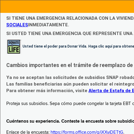
SI TIENE UNA EMERGENCIA RELACIONADA CON LA VIVIEN
SOCIALES
INMEDIATAMENTE.
SI USTED TIENE UNA EMERGENCIA QUE REPRESENTE UNA 
Usted tiene el poder para Donar Vida. Haga clic aquí para obte
Cambios importantes en el trámite de reemplazo de l
Ya no se aceptan las solicitudes de subsidios SNAP robad
Las familias beneficiarias aún pueden solicitar el reintegr
Para obtener más información, visite
Alerta de Estafa de 
Proteja sus subsidios. Sepa cómo puede congelar la tarjeta EBT c
Cuéntenos su experiencia. Conteste la encuesta sobre subsidi
Enlace de la encuesta:
https://forms.office.com/g/iXXyiDETtG
.