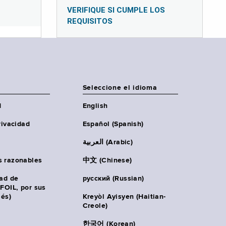
VERIFIQUE SI CUMPLE LOS
REQUISITOS
Seleccione el idioma
d
English
rivacidad
Español (Spanish)
العربية (Arabic)
s razonables
中文 (Chinese)
tad de
русский (Russian)
(FOIL, por sus
lés)
Kreyòl Ayisyen (Haitian-
Creole)
한국어 (Korean)