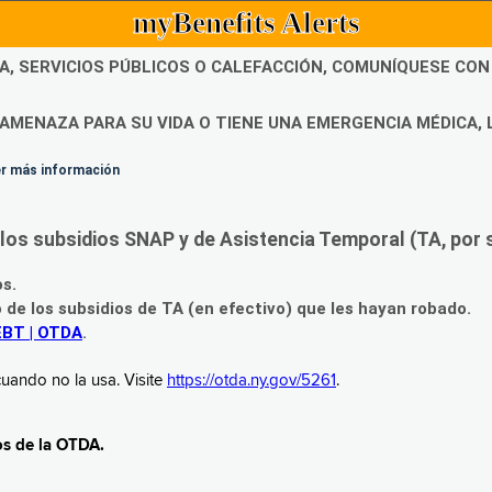
myBenefits Alerts
DA, SERVICIOS PÚBLICOS O CALEFACCIÓN, COMUNÍQUESE CO
AMENAZA PARA SU VIDA O TIENE UNA EMERGENCIA MÉDICA, 
ner más información
os subsidios SNAP y de Asistencia Temporal (TA, por su
os.
o de los subsidios de TA (en efectivo) que les hayan robado.
EBT | OTDA
.
uando no la usa. Visite
https://otda.ny.gov/5261
.
os de la OTDA.