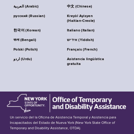
العربية (Arabic)
中文 (Chinese)
русский (Russian)
Kreyòl Ayisyen
(Haitian-Creole)
한국어 (Korean)
Italiano (Italian)
বাংলা (Bengali)
אידיש (Yiddish)
Polski (Polish)
Français (French)
اردو (Urdu)
Asistencia lingüística
gratuita
Un servicio del la Oficina de Asistencia Temporal y Asistencia para
Incapacitados del Estado de Nueva York (New York State Office of
Temporary and Disability Assistance, OTDA).