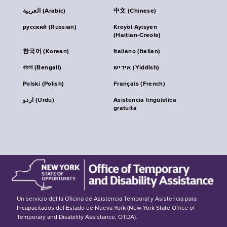
العربية (Arabic)
中文 (Chinese)
русский (Russian)
Kreyòl Ayisyen
(Haitian-Creole)
한국어 (Korean)
Italiano (Italian)
বাংলা (Bengali)
אידיש (Yiddish)
Polski (Polish)
Français (French)
اردو (Urdu)
Asistencia lingüística
gratuita
Un servicio del la Oficina de Asistencia Temporal y Asistencia para
Incapacitados del Estado de Nueva York (New York State Office of
Temporary and Disability Assistance, OTDA).