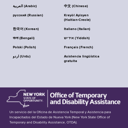
العربية (Arabic)
中文 (Chinese)
русский (Russian)
Kreyòl Ayisyen
(Haitian-Creole)
한국어 (Korean)
Italiano (Italian)
বাংলা (Bengali)
אידיש (Yiddish)
Polski (Polish)
Français (French)
اردو (Urdu)
Asistencia lingüística
gratuita
Un servicio del la Oficina de Asistencia Temporal y Asistencia para
Incapacitados del Estado de Nueva York (New York State Office of
Temporary and Disability Assistance, OTDA).