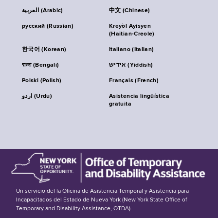
العربية (Arabic)
中文 (Chinese)
русский (Russian)
Kreyòl Ayisyen
(Haitian-Creole)
한국어 (Korean)
Italiano (Italian)
বাংলা (Bengali)
אידיש (Yiddish)
Polski (Polish)
Français (French)
اردو (Urdu)
Asistencia lingüística
gratuita
Un servicio del la Oficina de Asistencia Temporal y Asistencia para
Incapacitados del Estado de Nueva York (New York State Office of
Temporary and Disability Assistance, OTDA).