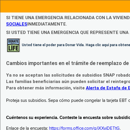
SI TIENE UNA EMERGENCIA RELACIONADA CON LA VIVIEN
SOCIALES
INMEDIATAMENTE.
SI USTED TIENE UNA EMERGENCIA QUE REPRESENTE UNA 
Usted tiene el poder para Donar Vida. Haga clic aquí para obte
Cambios importantes en el trámite de reemplazo de l
Ya no se aceptan las solicitudes de subsidios SNAP robad
Las familias beneficiarias aún pueden solicitar el reintegr
Para obtener más información, visite
Alerta de Estafa de 
Proteja sus subsidios. Sepa cómo puede congelar la tarjeta EBT c
Cuéntenos su experiencia. Conteste la encuesta sobre subsidi
Enlace de la encuesta:
https://forms.office.com/g/iXXyiDETtG
.