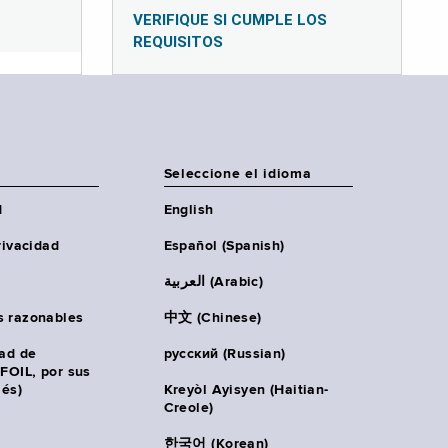
VERIFIQUE SI CUMPLE LOS
REQUISITOS
Seleccione el idioma
d
English
rivacidad
Español (Spanish)
العربية (Arabic)
s razonables
中文 (Chinese)
tad de
русский (Russian)
(FOIL, por sus
lés)
Kreyòl Ayisyen (Haitian-
Creole)
한국어 (Korean)