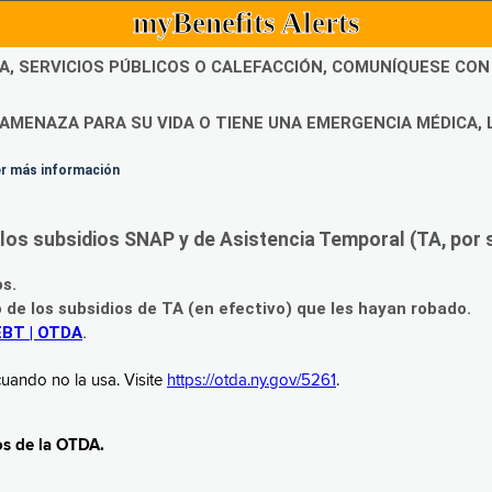
myBenefits Alerts
DA, SERVICIOS PÚBLICOS O CALEFACCIÓN, COMUNÍQUESE CO
AMENAZA PARA SU VIDA O TIENE UNA EMERGENCIA MÉDICA, 
ner más información
os subsidios SNAP y de Asistencia Temporal (TA, por su
os.
o de los subsidios de TA (en efectivo) que les hayan robado.
EBT | OTDA
.
uando no la usa. Visite
https://otda.ny.gov/5261
.
os de la OTDA.