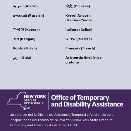
العربية (Arabic)
中文 (Chinese)
русский (Russian)
Kreyòl Ayisyen
(Haitian-Creole)
한국어 (Korean)
Italiano (Italian)
বাংলা (Bengali)
אידיש (Yiddish)
Polski (Polish)
Français (French)
اردو (Urdu)
Asistencia lingüística
gratuita
Un servicio del la Oficina de Asistencia Temporal y Asistencia para
Incapacitados del Estado de Nueva York (New York State Office of
Temporary and Disability Assistance, OTDA).