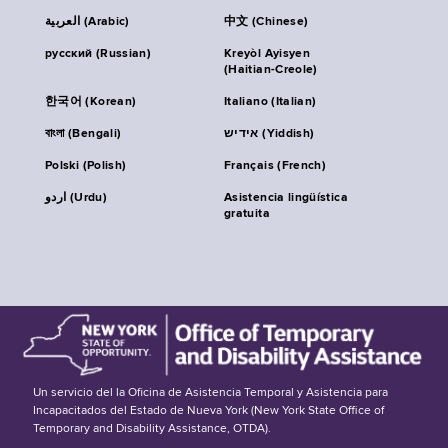
العربية (Arabic)
中文 (Chinese)
русский (Russian)
Kreyòl Ayisyen
(Haitian-Creole)
한국어 (Korean)
Italiano (Italian)
বাংলা (Bengali)
אידיש (Yiddish)
Polski (Polish)
Français (French)
اردو (Urdu)
Asistencia lingüística
gratuita
Un servicio del la Oficina de Asistencia Temporal y Asistencia para
Incapacitados del Estado de Nueva York (New York State Office of
Temporary and Disability Assistance, OTDA).