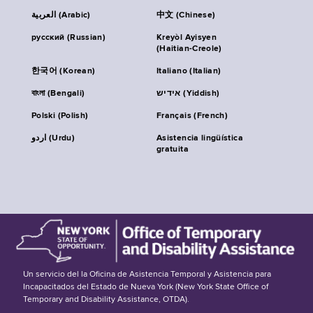
العربية (Arabic)
中文 (Chinese)
русский (Russian)
Kreyòl Ayisyen
(Haitian-Creole)
한국어 (Korean)
Italiano (Italian)
বাংলা (Bengali)
אידיש (Yiddish)
Polski (Polish)
Français (French)
اردو (Urdu)
Asistencia lingüística
gratuita
Un servicio del la Oficina de Asistencia Temporal y Asistencia para
Incapacitados del Estado de Nueva York (New York State Office of
Temporary and Disability Assistance, OTDA).