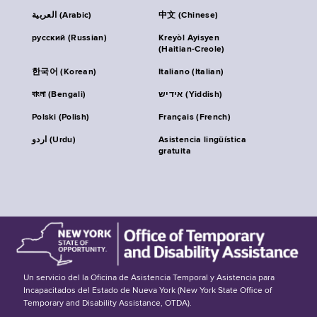
العربية (Arabic)
中文 (Chinese)
русский (Russian)
Kreyòl Ayisyen
(Haitian-Creole)
한국어 (Korean)
Italiano (Italian)
বাংলা (Bengali)
אידיש (Yiddish)
Polski (Polish)
Français (French)
اردو (Urdu)
Asistencia lingüística
gratuita
Un servicio del la Oficina de Asistencia Temporal y Asistencia para
Incapacitados del Estado de Nueva York (New York State Office of
Temporary and Disability Assistance, OTDA).