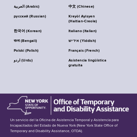
العربية (Arabic)
中文 (Chinese)
русский (Russian)
Kreyòl Ayisyen
(Haitian-Creole)
한국어 (Korean)
Italiano (Italian)
বাংলা (Bengali)
אידיש (Yiddish)
Polski (Polish)
Français (French)
اردو (Urdu)
Asistencia lingüística
gratuita
Un servicio del la Oficina de Asistencia Temporal y Asistencia para
Incapacitados del Estado de Nueva York (New York State Office of
Temporary and Disability Assistance, OTDA).