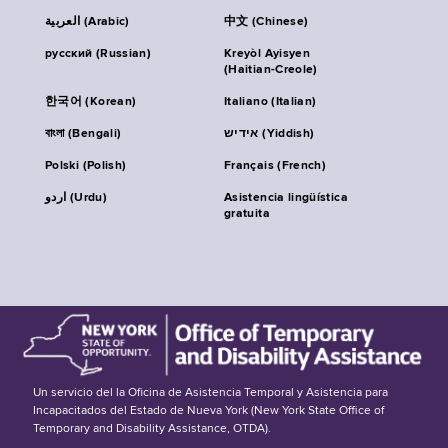
العربية (Arabic)
中文 (Chinese)
русский (Russian)
Kreyòl Ayisyen
(Haitian-Creole)
한국어 (Korean)
Italiano (Italian)
বাংলা (Bengali)
אידיש (Yiddish)
Polski (Polish)
Français (French)
اردو (Urdu)
Asistencia lingüística
gratuita
Un servicio del la Oficina de Asistencia Temporal y Asistencia para
Incapacitados del Estado de Nueva York (New York State Office of
Temporary and Disability Assistance, OTDA).