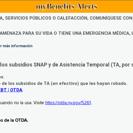
myBenefits Alerts
DA, SERVICIOS PÚBLICOS O CALEFACCIÓN, COMUNÍQUESE CO
AMENAZA PARA SU VIDA O TIENE UNA EMERGENCIA MÉDICA, 
ner más información
os subsidios SNAP y de Asistencia Temporal (TA, por su
os.
o de los subsidios de TA (en efectivo) que les hayan robado.
EBT | OTDA
.
uando no la usa. Visite
https://otda.ny.gov/5261
.
os de la OTDA.