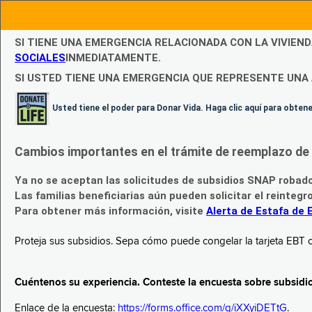
SI TIENE UNA EMERGENCIA RELACIONADA CON LA VIVIEN
SOCIALES
INMEDIATAMENTE.
SI USTED TIENE UNA EMERGENCIA QUE REPRESENTE UNA 
Usted tiene el poder para Donar Vida. Haga clic aquí para obte
Cambios importantes en el trámite de reemplazo de l
Ya no se aceptan las solicitudes de subsidios SNAP robad
Las familias beneficiarias aún pueden solicitar el reintegr
Para obtener más información, visite
Alerta de Estafa de 
Proteja sus subsidios. Sepa cómo puede congelar la tarjeta EBT c
Cuéntenos su experiencia. Conteste la encuesta sobre subsidi
Enlace de la encuesta:
https://forms.office.com/g/iXXyiDETtG
.