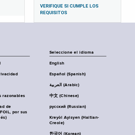
VERIFIQUE SI CUMPLE LOS
REQUISITOS
Seleccione el idioma
d
English
rivacidad
Español (Spanish)
العربية (Arabic)
s razonables
中文 (Chinese)
tad de
русский (Russian)
(FOIL, por sus
lés)
Kreyòl Ayisyen (Haitian-
Creole)
한국어 (Korean)