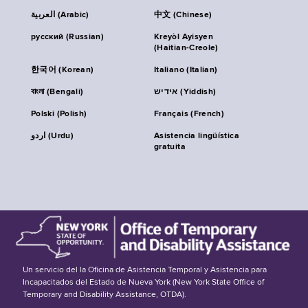
العربية (Arabic)
中文 (Chinese)
русский (Russian)
Kreyòl Ayisyen
(Haitian-Creole)
한국어 (Korean)
Italiano (Italian)
বাংলা (Bengali)
אידיש (Yiddish)
Polski (Polish)
Français (French)
اردو (Urdu)
Asistencia lingüística
gratuita
Un servicio del la Oficina de Asistencia Temporal y Asistencia para
Incapacitados del Estado de Nueva York (New York State Office of
Temporary and Disability Assistance, OTDA).