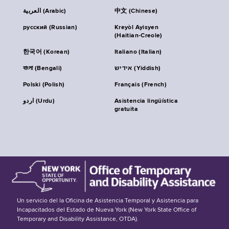
العربية (Arabic)
中文 (Chinese)
русский (Russian)
Kreyòl Ayisyen
(Haitian-Creole)
한국어 (Korean)
Italiano (Italian)
বাংলা (Bengali)
אידיש (Yiddish)
Polski (Polish)
Français (French)
اردو (Urdu)
Asistencia lingüística
gratuita
Un servicio del la Oficina de Asistencia Temporal y Asistencia para
Incapacitados del Estado de Nueva York (New York State Office of
Temporary and Disability Assistance, OTDA).