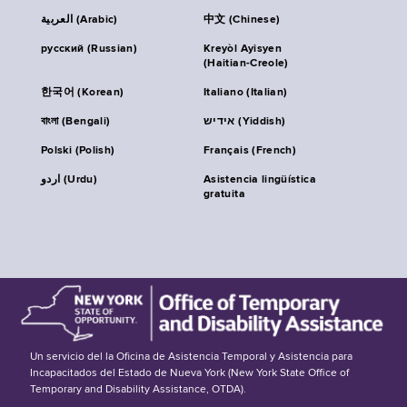
العربية (Arabic)
中文 (Chinese)
русский (Russian)
Kreyòl Ayisyen
(Haitian-Creole)
한국어 (Korean)
Italiano (Italian)
বাংলা (Bengali)
אידיש (Yiddish)
Polski (Polish)
Français (French)
اردو (Urdu)
Asistencia lingüística
gratuita
Un servicio del la Oficina de Asistencia Temporal y Asistencia para
Incapacitados del Estado de Nueva York (New York State Office of
Temporary and Disability Assistance, OTDA).