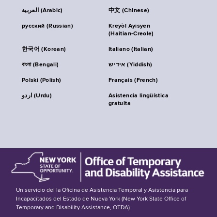
العربية (Arabic)
中文 (Chinese)
русский (Russian)
Kreyòl Ayisyen
(Haitian-Creole)
한국어 (Korean)
Italiano (Italian)
বাংলা (Bengali)
אידיש (Yiddish)
Polski (Polish)
Français (French)
اردو (Urdu)
Asistencia lingüística
gratuita
Un servicio del la Oficina de Asistencia Temporal y Asistencia para
Incapacitados del Estado de Nueva York (New York State Office of
Temporary and Disability Assistance, OTDA).